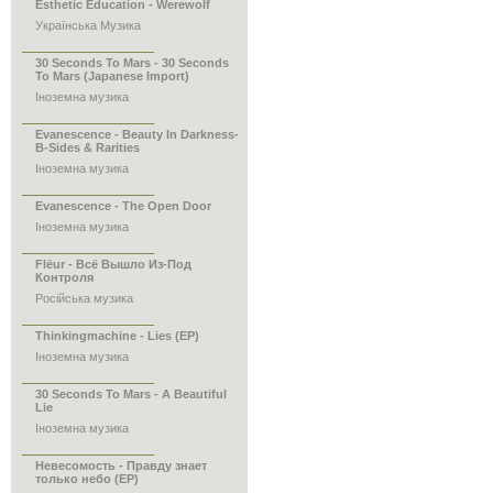
Esthetic Education - Werewolf
Українська Музика
____________________
30 Seconds To Mars - 30 Seconds
To Mars (Japanese Import)
Іноземна музика
____________________
Evanescence - Beauty In Darkness-
B-Sides & Rarities
Іноземна музика
____________________
Evanescence - The Open Door
Іноземна музика
____________________
Flёur - Всё Вышло Из-Под
Контроля
Російська музика
____________________
Thinkingmachine - Lies (EP)
Іноземна музика
____________________
30 Seconds To Mars - A Beautiful
Lie
Іноземна музика
____________________
Невесомость - Правду знает
только небо (ЕР)