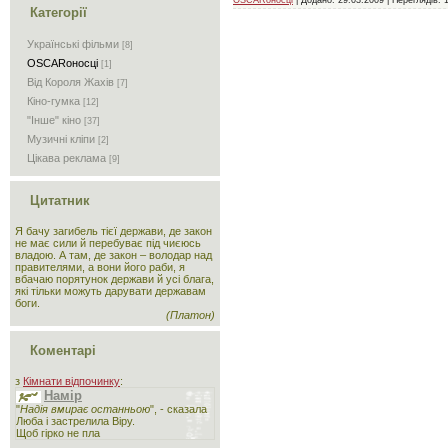
OSCARоносці
| Додано:
29.03.2009
| Переглядів: 1
Категорії
Українські фільми
[8]
OSCARоносці
[1]
Від Короля Жахів
[7]
Кіно-гумка
[12]
"Інше" кіно
[37]
Музичні кліпи
[2]
Цікава реклама
[9]
Цитатник
Я бачу загибель тієї держави, де закон
не має сили й перебуває під чиєюсь
владою. А там, де закон – володар над
правителями, а вони його раби, я
вбачаю порятунок держави й усі блага,
які тільки можуть дарувати державам
боги.
(Платон)
Коментарі
з
Кімнати відпочинку
:
Намір
"
Надія вмирає останньою
", - сказала
Люба і застрелила Віру.
Щоб гірко не пла