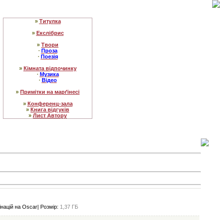
»
Титулка
»
Екслібрис
»
Твори
∙
Проза
∙
Поезія
»
Кімната відпочинку
∙
Музика
∙
Відео
»
Примітки на марґінесі
»
Конференц-зала
»
Книга відгуків
»
Лист Автору
націй на Oscar| Розмір:
1,37 ГБ