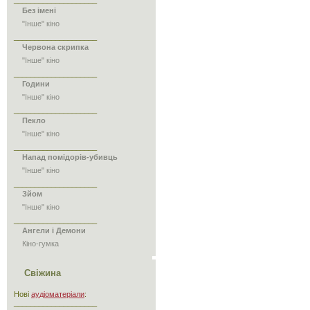
____________________
Без імені
"Інше" кіно
____________________
Червона скрипка
"Інше" кіно
____________________
Години
"Інше" кіно
____________________
Пекло
"Інше" кіно
____________________
Напад помідорів-убивць
"Інше" кіно
____________________
Зйом
"Інше" кіно
____________________
Ангели і Демони
Кіно-гумка
Свіжина
Нові
аудіоматеріали
:
____________________