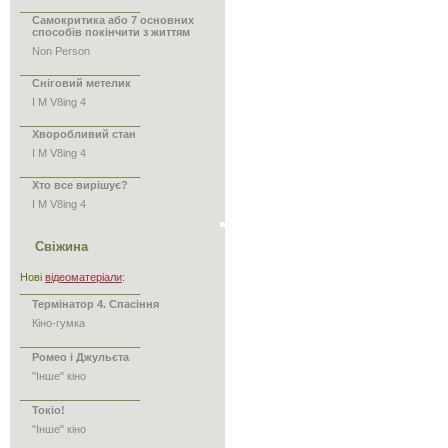
____________________
Самокритика або 7 основних
способів покінчити з життям
Non Person
____________________
Сніговий метелик
I M V8ing 4
____________________
Хворобливий стан
I M V8ing 4
____________________
Хто все вирішує?
I M V8ing 4
Свіжина
Нові
відеоматеріали
:
____________________
Термінатор 4. Спасіння
Кіно-гумка
____________________
Ромео і Джульєта
"Інше" кіно
____________________
Токіо!
"Інше" кіно