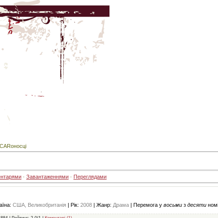
CARоносці
ентарями
·
Завантаженнями
·
Переглядами
аїна:
США, Великобританія
| Рік:
2008
| Жанр:
Драма
| Перемога у
восьми
з
десяти
номі