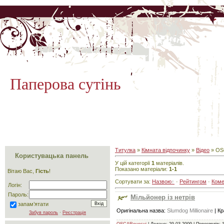
Паперова сутінь
Титулка
»
Кімната відпочинку
»
Відео
» OS
Користувацька панель
У цій категорії
1
матеріалів.
Показано матеріали:
1-1
Вітаю Вас,
Гість
!
Сортувати за:
Назвою
·
Рейтингом
·
Ком
Логін:
Пароль:
Мільйонер із нетрів
запам’ятати
Оригінальна назва:
Slumdog Millionaire
| Кр
Забув пароль
·
Реєстрація