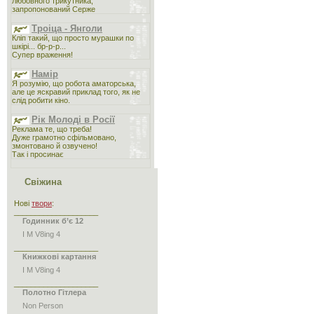
любовного трикутника,
запропонований Серже
Троіца - Янголи
Кліп такий, що просто мурашки по
шкірі... бр-р-р...
Супер враження!
Намір
Я розумію, що робота аматорська,
але це яскравий приклад того, як не
слід робити кіно.
Рік Молоді в Росії
Реклама те, що треба!
Дуже грамотно сфільмовано,
змонтовано й озвучено!
Так і просинає
Свіжина
Нові
твори
:
____________________
Годинник б’є 12
I M V8ing 4
____________________
Книжкові картання
I M V8ing 4
____________________
Полотно Гітлера
Non Person