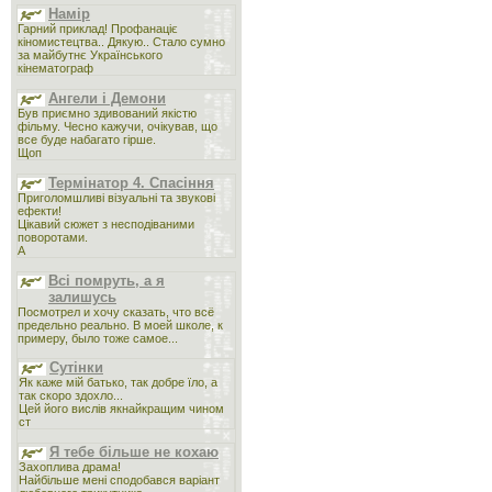
Намір
Гарний приклад! Профанаціє
кіномистецтва.. Дякую.. Стало сумно
за майбутнє Українського
кінематограф
Ангели і Демони
Був приємно здивований якістю
фільму. Чесно кажучи, очікував, що
все буде набагато гірше.
Щоп
Термінатор 4. Спасіння
Приголомшливі візуальні та звукові
ефекти!
Цікавий сюжет з несподіваними
поворотами.
А
Всі помруть, а я
залишусь
Посмотрел и хочу сказать, что всё
предельно реально. В моей школе, к
примеру, было тоже самое...
Сутінки
Як каже мій батько, так добре їло, а
так скоро здохло...
Цей його вислів якнайкращим чином
ст
Я тебе більше не кохаю
Захоплива драма!
Найбільше мені сподобався варіант