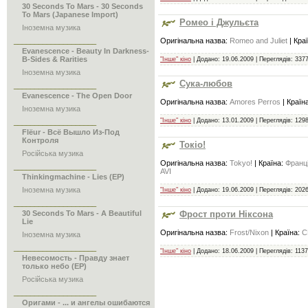
30 Seconds To Mars - 30 Seconds
To Mars (Japanese Import)
Ромео і Джульєта
Іноземна музика
Оригінальна назва:
Romeo and Juliet
| Кра
____________________
Evanescence - Beauty In Darkness-
B-Sides & Rarities
"Інше" кіно
| Додано:
19.06.2009
| Переглядів: 3377
Іноземна музика
Сука-любов
____________________
Evanescence - The Open Door
Оригінальна назва:
Amores Perros
| Країн
Іноземна музика
"Інше" кіно
| Додано:
13.01.2009
| Переглядів: 1298
____________________
Flёur - Всё Вышло Из-Под
Контроля
Токіо!
Російська музика
Оригінальна назва:
Tokyo!
| Країна:
Франці
____________________
AVI
Thinkingmachine - Lies (EP)
Іноземна музика
"Інше" кіно
| Додано:
19.06.2009
| Переглядів: 2026
____________________
Фрост проти Ніксона
30 Seconds To Mars - A Beautiful
Lie
Оригінальна назва:
Frost/Nixon
| Країна:
С
Іноземна музика
____________________
"Інше" кіно
| Додано:
18.06.2009
| Переглядів: 1137
Невесомость - Правду знает
только небо (ЕР)
Російська музика
____________________
Оригами - ... и ангелы ошибаются