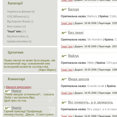
"Інше" кіно
| Додано:
18.06.2009
| Переглядів: 1989
Категорії
Баторі
Українські фільми
[8]
Оригінальна назва:
Bathory
| Країна:
США,
OSCARоносці
[1]
Від Короля Жахів
[7]
"Інше" кіно
| Додано:
18.06.2009
| Переглядів: 1535
Кіно-гумка
[12]
"Інше" кіно
[37]
Без імені
Музичні кліпи
[2]
Оригінальна назва:
Sin Nombre
| Країна:
С
Цікава реклама
[9]
"Інше" кіно
| Додано:
19.06.2009
| Переглядів: 1827
Цитатник
Вайлд
Право ніколи не може бути вищим, ніж
Оригінальна назва:
Wilde
| Країна:
Об’єдна
економічний лад і зумовлений ним
культурний розвиток суспільства.
(Карл Маркс)
"Інше" кіно
| Додано:
18.05.2009
| Переглядів: 1368
Вища школа
Коментарі
Оригінальна назва:
Grande ecole
| Країна:
з
Кімнати відпочинку
:
Намір
"Інше" кіно
| Додано:
18.05.2009
| Переглядів: 1546
"
Надія вмирає останньою
", - сказала
Люба і застрелила Віру.
Щоб гірко не пла
Всі помруть, а я залишусь
Намір
Оригінальна назва:
Все умрут, а я остану
Гарний приклад! Профанаціє
кіномистецтва.. Дякую.. Стало сумно
"Інше" кіно
| Додано:
14.01.2009
| Переглядів: 3110