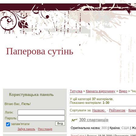
Паперова сутінь
Титулка
»
Кімната відпочинку
»
Відео
» "Ін
Користувацька панель
У цій категорії
37
матеріалів.
Показано матеріали:
1-30
Вітаю Вас,
Гість
!
Сортувати за:
Назвою
·
Рейтингом
·
Ком
Логін:
Пароль:
300 спартанців
запам’ятати
Оригінальна назва:
300
| Країна:
США
| Ж
Забув пароль
·
Реєстрація