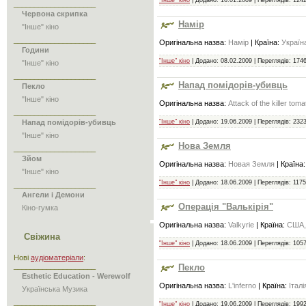
"Інше" кіно
| Додано:
16.01.2009
| Переглядів: 1242
____________________
Червона скрипка
Намір
"Інше" кіно
____________________
Оригінальна назва:
Намір
| Країна:
Україн
Години
"Інше" кіно
| Додано:
08.02.2009
| Переглядів: 1746
"Інше" кіно
____________________
Напад помідорів-убивць
Пекло
"Інше" кіно
Оригінальна назва:
Attack of the killer tom
____________________
Напад помідорів-убивць
"Інше" кіно
| Додано:
19.06.2009
| Переглядів: 2323
"Інше" кіно
Нова Земля
____________________
Зйом
Оригінальна назва:
Новая Земля
| Країна
"Інше" кіно
"Інше" кіно
| Додано:
18.06.2009
| Переглядів: 1175
____________________
Ангели і Демони
Операція "Валькірія"
Кіно-гумка
Оригінальна назва:
Valkyrie
| Країна:
США,
Свіжина
"Інше" кіно
| Додано:
18.06.2009
| Переглядів: 1057
Нові
аудіоматеріали
:
____________________
Пекло
Esthetic Education - Werewolf
Оригінальна назва:
L'inferno
| Країна:
Італі
Українська Музика
____________________
"Інше" кіно
| Додано:
19.06.2009
| Переглядів: 1992