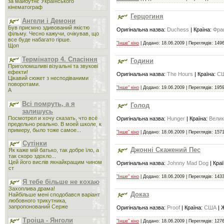
за майбутнє Українського
кінематограф
Герцогиня
Ангели і Демони
Був приємно здивований якістю
Оригінальна назва:
Duchess
| Країна:
Фран
фільму. Чесно кажучи, очікував, що
все буде набагато гірше.
"Інше" кіно
| Додано:
18.06.2009
| Переглядів: 1496
Щоп
Термінатор 4. Спасіння
Години
Приголомшливі візуальні та звукові
ефекти!
Оригінальна назва:
The Hours
| Країна:
СШ
Цікавий сюжет з несподіваними
поворотами.
"Інше" кіно
| Додано:
19.06.2009
| Переглядів: 1959
А
Всі помруть, а я
Голод
залишусь
Посмотрел и хочу сказать, что всё
Оригінальна назва:
Hunger
| Країна:
Велик
предельно реально. В моей школе, к
примеру, было тоже самое...
"Інше" кіно
| Додано:
18.06.2009
| Переглядів: 1571
Сутінки
Джонні Скажений Пес
Як каже мій батько, так добре їло, а
так скоро здохло...
Цей його вислів якнайкращим чином
Оригінальна назва:
Johnny Mad Dog
| Кра
ст
"Інше" кіно
| Додано:
18.06.2009
| Переглядів: 1433
Я тебе більше не кохаю
Захоплива драма!
Доказ
Найбільше мені сподобався варіант
любовного трикутника,
запропонований Серже
Оригінальна назва:
Proof
| Країна:
США
| 
Троіца - Янголи
"Інше" кіно
| Додано:
18.06.2009
| Переглядів: 1276