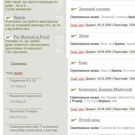
Кліп такий, що просто мурашки по
шкірі... бр-р-р...
Зелений слоник
Супер враження!
Оригінальна назва:
Зелёный слоник
| Кра
Намір
Я розумію, що робота аматорська,
але це яскравий приклад того, як не
"Інше" кіно
| Додано:
05.12.2008
| Переглядів: 3159
слід робити кіно.
Зйом
Рік Молоді в Росії
Реклама те, що треба!
Оригінальна назва:
Pick-up
| Країна:
Украї
Дуже грамотно сфільмовано,
змонтовано й озвучено!
Так і просинає
"Інше" кіно
| Додано:
18.06.2009
| Переглядів: 2104
Клас
Свіжина
Оригінальна назва:
Klass
| Країна:
Естонія
Нові
твори
:
____________________
"Інше" кіно
| Додано:
16.01.2009
| Переглядів: 1340
Годинник б’є 12
I M V8ing 4
Комплекс Баадер-Майнхоф
____________________
Книжкові картання
Оригінальна назва:
Der Baader Meinhof K
| Розмір:
1,72 Gb
| Формат:
AVI
I M V8ing 4
____________________
"Інше" кіно
| Додано:
18.06.2009
| Переглядів: 1110
Полотно Гітлера
Non Person
Літній дощ
____________________
Самокритика або 7 основних
Оригінальна назва:
Camino de los ingleses,
способів покінчити з життям