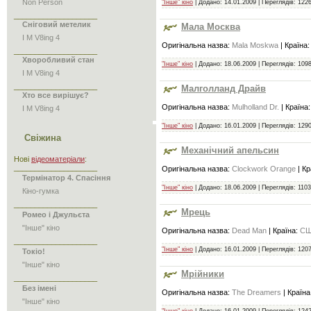
Non Person
"Інше" кіно
| Додано:
14.01.2009
| Переглядів: 1226
____________________
Сніговий метелик
Мала Москва
I M V8ing 4
Оригінальна назва:
Mala Moskwa
| Країна
____________________
Хворобливий стан
"Інше" кіно
| Додано:
18.06.2009
| Переглядів: 1098
I M V8ing 4
____________________
Малголланд Драйв
Хто все вирішує?
Оригінальна назва:
Mulholland Dr.
| Країна
I M V8ing 4
"Інше" кіно
| Додано:
16.01.2009
| Переглядів: 1290
Свіжина
Механічний апельсин
Нові
відеоматеріали
:
____________________
Оригінальна назва:
Clockwork Orange
| Кр
Термінатор 4. Спасіння
"Інше" кіно
| Додано:
18.06.2009
| Переглядів: 1103
Кіно-гумка
____________________
Мрець
Ромео і Джульєта
"Інше" кіно
Оригінальна назва:
Dead Man
| Країна:
СШ
____________________
"Інше" кіно
| Додано:
16.01.2009
| Переглядів: 1207
Токіо!
"Інше" кіно
Мрійники
____________________
Без імені
Оригінальна назва:
The Dreamers
| Країна
"Інше" кіно