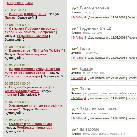
з
Конференц-зали
:
В чому злочин
23.10.2020 23:03
Зачіпки:
крила, світ
Найкраще оповідання
|
Форум:
Проза
|
Відповідей:
1
I M V8ing 4
| Дата написання:
14.09.2008
| Перегля
17.05.2009 00:09
Годинник б’є 12
Світлана Лобода - вирок для
України чи саме те, що треба?
|
Зачіпки:
вітер, гра, секс
Форум:
Українська музика
|
I M V8ing 4
| Дата написання:
18.04.2008
| Перегля
Відповідей:
0
10.05.2009 01:24
Голіат
Evanescence: "Bring Me To Life!"
|
Зачіпки:
...
(відсутні)
Форум:
Зарубіжна музика
|
Відповідей:
0
I M V8ing 4
| Дата написання:
29.06.2008
| Перегля
10.05.2009 01:09
Досвід
Борис Акунін: гумка, котру не
хочеться випльовувати
|
Форум:
Зачіпки:
ванна, секс, тінь
Російська література
|
Відповідей:
0
I M V8ing 4
| Дата написання:
23.08.2007
| Перегля
10.05.2009 00:54
Богдан Ступка як корифей
Закон
СучУкрКіноІндустрії
|
Форум:
Зачіпки:
гра, демони, думки, життя, любов, слова
Фільми
|
Відповідей:
0
I M V8ing 4
| Дата написання:
14.05.2007
| Перегля
10.05.2009 00:38
Українське кіно - це трагедія чи
Звідкіля мені знати
комедія?
|
Форум:
Фільми
|
Відповідей:
0
Зачіпки:
ніч, сонце, троянди
I M V8ing 4
| Дата написання:
19.05.2007
| Перегля
09.05.2009 15:38
Остання прочитана книга
|
Форум:
Російська література
|
Їм відомо
Відповідей:
1
Зачіпки:
вікно, вітер, дерево, жертва, сніг