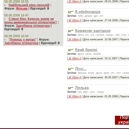
06.05.2009 16:55
I M V8ing 4
| Дата написання:
26.01.2008
| Перегля
Найбільший кіно-лиходій
|
Форум:
Фільми
|
Відповідей:
0
К-о(м)позиція
06.05.2009 16:47
Зачіпки:
губи, думки, ідеї, очі
Стівен Кінг. Король жахів чи
I M V8ing 4
| Дата написання:
27.04.2008
| Перегля
ікона американської літератури?
|
Форум:
Зарубіжна література
|
Відповідей:
0
Книжкові картання
Зачіпки:
квіти, ніч, очі, сатана, серце, сміх, тіло, 
06.05.2009 16:44
"Ловець у житах"
|
Форум:
I M V8ing 4
| Дата написання:
10.09.2007
| Перегля
Зарубіжна література
|
Відповідей:
0
Край брехні
Зачіпки:
друзі, квіти, любов
I M V8ing 4
| Дата написання:
10.11.2007
| Перегля
Літо:..
Зачіпки:
брехня, вітер, друзі, кров, ніч, світ, слов
I M V8ing 4
| Дата написання:
30.05.2007
| Перегля
Лялька
Зачіпки:
гра, мрії, секс, серце
I M V8ing 4
| Дата написання:
01.05.2008
| Перегля