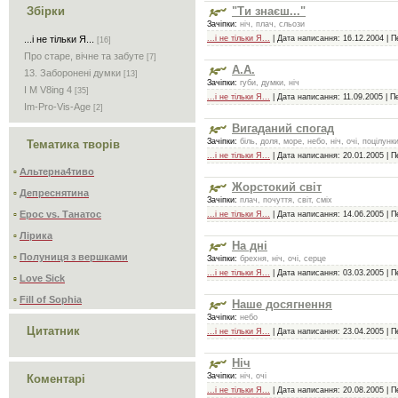
"Ти знаєш..."
Збірки
Зачіпки:
ніч, плач, сльози
...і не тільки Я...
| Дата написання:
16.12.2004
| П
...і не тільки Я...
[16]
Про старе, вічне та забуте
[7]
А.А.
13. Заборонені думки
[13]
Зачіпки:
губи, думки, ніч
I M V8ing 4
[35]
...і не тільки Я...
| Дата написання:
11.09.2005
| Пе
Im-Pro-Vis-Age
[2]
Вигаданий спогад
Зачіпки:
біль, доля, море, небо, ніч, очі, поцілун
Тематика творів
...і не тільки Я...
| Дата написання:
20.01.2005
| П
▫
Альтерна4тивo
Жорстокий світ
▫
Депреснятина
Зачіпки:
плач, почуття, світ, сміх
▫
Ерос vs. Танатос
...і не тільки Я...
| Дата написання:
14.06.2005
| П
▫
Лірика
На дні
▫
Полуниця з вершками
Зачіпки:
брехня, ніч, очі, серце
...і не тільки Я...
| Дата написання:
03.03.2005
| П
▫
Love Sick
▫
Fill of Sophia
Наше досягнення
Зачіпки:
небо
Цитатник
...і не тільки Я...
| Дата написання:
23.04.2005
| П
Ніч
Зачіпки:
ніч, очі
Коментарі
...і не тільки Я...
| Дата написання:
20.08.2005
| П