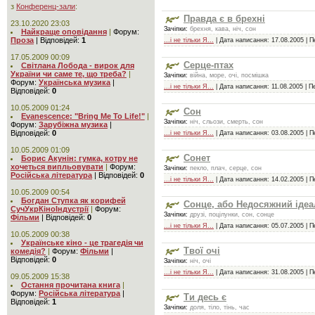
з
Конференц-зали
:
Правда є в брехні
23.10.2020 23:03
Зачіпки:
брехня, кава, ніч, сон
Найкраще оповідання
|
Форум:
Проза
|
Відповідей:
1
...і не тільки Я...
| Дата написання:
17.08.2005
| П
17.05.2009 00:09
Серце-птах
Світлана Лобода - вирок для
України чи саме те, що треба?
|
Зачіпки:
війна, море, очі, посмішка
Форум:
Українська музика
|
...і не тільки Я...
| Дата написання:
11.08.2005
| Пе
Відповідей:
0
10.05.2009 01:24
Сон
Evanescence: "Bring Me To Life!"
|
Зачіпки:
ніч, сльози, смерть, сон
Форум:
Зарубіжна музика
|
Відповідей:
0
...і не тільки Я...
| Дата написання:
03.08.2005
| П
10.05.2009 01:09
Сонет
Борис Акунін: гумка, котру не
хочеться випльовувати
|
Форум:
Зачіпки:
пекло, плач, серце, сон
Російська література
|
Відповідей:
0
...і не тільки Я...
| Дата написання:
14.02.2005
| П
10.05.2009 00:54
Богдан Ступка як корифей
Сонце, або Недосяжний ідеа
СучУкрКіноІндустрії
|
Форум:
Зачіпки:
друзі, поцілунки, сон, сонце
Фільми
|
Відповідей:
0
...і не тільки Я...
| Дата написання:
05.07.2005
| П
10.05.2009 00:38
Українське кіно - це трагедія чи
Твої очі
комедія?
|
Форум:
Фільми
|
Відповідей:
0
Зачіпки:
ніч, очі
...і не тільки Я...
| Дата написання:
31.08.2005
| П
09.05.2009 15:38
Остання прочитана книга
|
Форум:
Російська література
|
Ти десь є
Відповідей:
1
Зачіпки:
доля, тіло, тінь, час