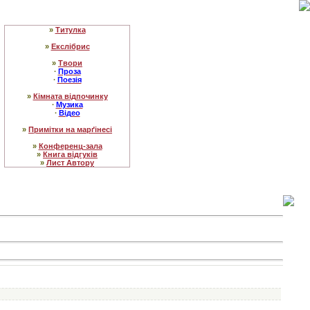
»
Титулка
»
Екслібрис
»
Твори
∙
Проза
∙
Поезія
»
Кімната відпочинку
∙
Музика
∙
Відео
»
Примітки на марґінесі
»
Конференц-зала
»
Книга відгуків
»
Лист Автору