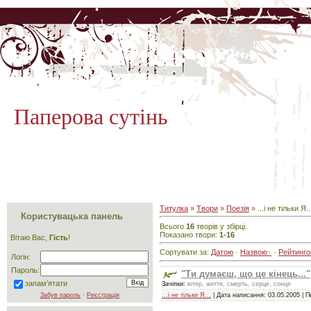
Паперова сутінь
Титулка
»
Твори
»
Поезія
» ...і не тільки Я..
Користувацька панель
Всього
16
творів у збірці.
Показано твори:
1-16
Вітаю Вас,
Гість
!
Сортувати за:
Датою
·
Назвою
·
Рейтинг
Логін:
Пароль:
"Ти думаєш, що це кінець..."
запам’ятати
Зачіпки:
вітер, життя, смерть, серце, сонце
...і не тільки Я...
| Дата написання:
03.05.2005
| П
Забув пароль
·
Реєстрація